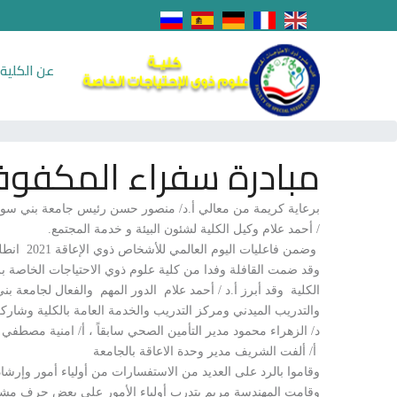
عن الكلية
مبادرة سفراء المكفوف
برعاية كريمة من معالي أ.د/ منصور حسن رئيس جامعة بني سويف ،أ
/ أحمد علام وكيل الكلية لشئون البيئة و خدمة المجتمع.
وضمن فاعليات اليوم العالمي للأشخاص ذوي الإعاقة 2021 انطلقت اليوم قافلة لدعم وتوعيه ذوي الاعاقة وأسرهم بقرية المنصورة بمركز ناصر بجمعية تنمية المجتمع
وقد ضمت القافلة وفدا من كلية علوم ذوي الاحتياجات الخاصة برئ
الكلية وقد أبرز أ.د / أحمد علام الدور المهم والفعال لجامعة 
والتدريب الميدني ومركز التدريب والخدمة العامة بالكلية وشار
د/ الزهراء محمود مدير التأمين الصحي سابقاً ، أ/ امنية مصطفي 
أ/ ألفت الشريف مدير وحدة الاعاقة بالجامعة
وقاموا بالرد على العديد من الاستفسارات من أولياء أمور وإرشا
وقامت المهندسة مريم بتدرب أولياء الأمور على بعض حرف مشروع