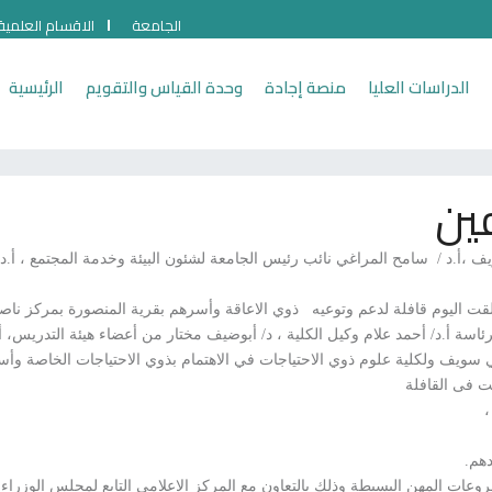
الجامعة
الاقسام العلمية
الدراسات العليا
منصة إجادة
وحدة القياس والتقويم
الرئيسية
ين
.د / سامح المراغي نائب رئيس الجامعة لشئون البيئة وخدمة المجتمع ، أ.د / هبة
اسة أ.د/ أحمد علام وكيل الكلية ، د/ أبوضيف مختار من أعضاء هيئة التدريس، أ
بني سويف ولكلية علوم ذوي الاحتياجات في الاهتمام بذوي الاحتياجات الخاصة وأ
كت فى القافلة
،
دهم.
ات المهن البسيطة وذلك بالتعاون مع المركز الاعلامي التابع لمجلس الوزراء.