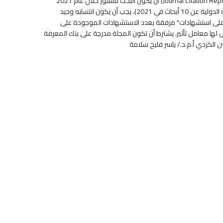
المنشور بها البحث مدرجة في أي من تصنيفي Web of Science أو SCOPUS على أن يكون معامل التأثير المعتمد من Journal Citation Report JCR (Clarivate Analytics) . 3) أن يكون البحث منشور خلال عام 2021
فقط ولم يسبق التقدم به خلال الإعلان السابق وحاصل على رقم العدد وأرقام الصفحات. 4) في حالة التقدم لمكافأة الباحث المميز (من يزيد عدد أبحاثه الدولية عن 10 أبحاث في 2021)، يجب أن يكون انتسابه وحيد
استشهادات، تكتب عبارة "باحث له أعلى استشهادات" مرفقة بعدد الاستشهادات الموجودة على
ة والمجلات المنشورة بها ليس لها معامل تأثير، يشترط أن تكون المجلة مدرجة على بنك المعرفة