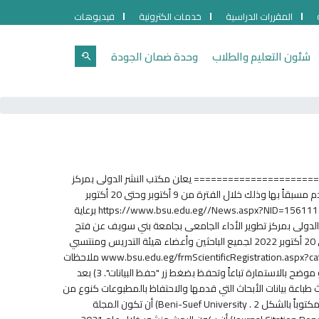
المقررات الدراسية
خدمات الكترونية
فيديوهات
شئون التعليم والطلاب
وحدة ضمان الجودة
 فقط والتي لم يتم التقدم مسبقاً بها ================================== يعلن مكتب النشر الدولى بمركز
تطوير الأداء الجامعى بجامعة بني سويف عن فتح باب التقدم لمكافأة النشر الدولي للأبحاث العلمية المنشورة خلال عام 2021 فقط والتي لم يتم التقدم مسبقاً بها وذلك خلال الفترة من 9 أكتوبر وحتى 20 أكتوبر
2022 لجميع الباحثين وأعضاء هيئة التدريس ومنتسبي الجامعة بمختلف الكليات والمعاهد بجامعة بني سويف. وذلك عبر الرابط التالي 👇 https://www.bsu.edu.eg//News.aspx?NID=156111&cat_id=346 برعاية
لدولى بمركز تطوير الأداء الجامعى بجامعة بني سويف عن فتح
باب التقدم لمكافأة النشر الدولي للأبحاث العلمية المنشورة خلال عام 2021 فقط والتي لم يتم التقدم مسبقاً بها وذلك خلال الفترة من 9 أكتوبر وحتى 20 أكتوبر 2022 لجميع الباحثين وأعضاء هيئة التدريس ومنتسبي
الجامعة بمختلف الكليات والمعاهد بجامعة بني سويف. وذلك عبر استمارة التقدم التي تعبأ الكترونيا فقط على موقع الجامعة بالرابط التالي: www.bsu.edu.eg/frmScientificRegistration.aspx?cat_id=346 ملاحظات
هامة على استمارة التقدم: 1) تتم تعبئة البيانات الشخصية الخاصة بالباحث مرة واحدة فقط عند التسجيل لأول مرة. 2) يتم إضافة بيانات كل بحث كما هو موضح بالاستمارة تباعاً وتحفظ بضغط زر "حفظ البيانات". 3) بعد
حاث المنشورة في 2021، نضغط زر "إرسال" وحينها لا يمكن إضافة أي بيانات أخرى خلال هذه المرحلة. 4) يمكن للباحث طباعة بيانات الأبحاث التي قدمها والاحتفاظ بالمطبوعات كنوع من
التوثيق له ولا يتم تقديم هذه المطبوعات لمكتب النشر الدولي. شروط هامة لصرف مكافأة النشر الدولي: 1) أن يتضمن البحث اسم جامعة بنى سويف مكتوباً بالشكل Beni-Suef University . 2) أن تكون المجلة