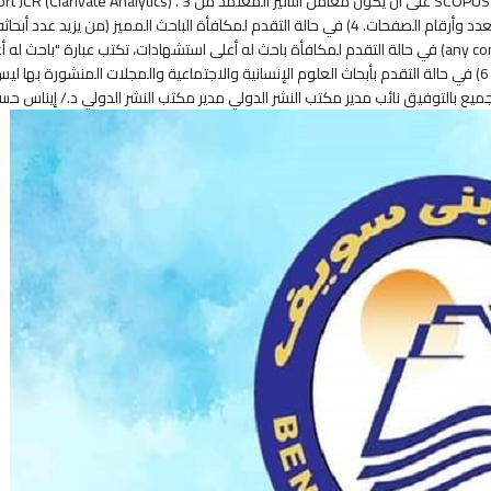
لجامعة بني سويف ويكتب عبارة "باحث مميز" في خانة any comments . 5) في حالة التقدم لمكافأة باحث له أعلى 
SCOPUS خلال عام 2021 فقط بعد حذف الاستشهادات الشخصية. 6) في حالة التقدم بأبحاث العلوم الإنسانية والاجتماعي