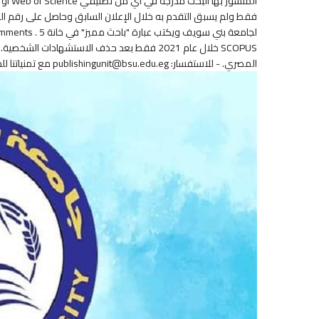
المصري. - للاستفسار: publishingunit@bsu.edu.eg مع تمنياتنا للجميع بالتوفيق نائب مدير مكتب النشر الدولي مدير مكتب النشر الدولي د./ إيناس حسن الكردي أ.م.د./ ياسر فليح سلامة