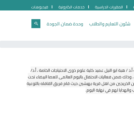
المقررات الدراسية
خدمات الكترونية
فيديوهات
شئون التعليم والطلاب
وحدة ضمان الجودة
 هبة ابو النيل عميد كلية علوم ذوي الاحتياجات الخاصة ، أ.د/
 وذلك ضمن فعاليات الاحتفال باليوم العالمي للعصا البيضاء تحت
ن الخريجين من اهل قرية بهبشين حيث قام فريق القافله بالتوعية
الهدايا لهم في نهاية اليوم.