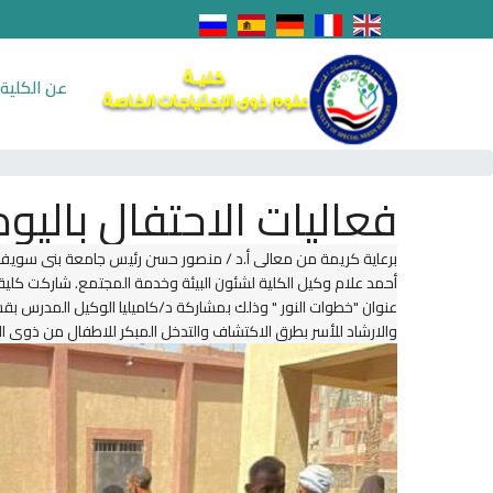
عن الكلية
فعاليات الاحتفال باليو
برعاية كريمة من معالي أ.د / منصور حسن رئيس جامعة بني سويف، أ.
أحمد علام وكيل الكلية لشئون البيئة وخدمة المجتمع. شاركت كلية 
عنوان "خطوات النور " وذلك بمشاركة د/كاميليا الوكيل المدرس بق
والارشاد للأسر بطرق الاكتشاف والتدخل المبكر للاطفال من ذوي الا