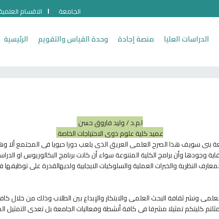
الجامعة
الاقسام العلمية
الدراسات العليا
منصة إجادة
وحدة القياس والتقويم
الرئيسية
ا.م.د / وليد فاروق حسن
عميد كلية علوم ذوي الاحتياجات الخاصة
ة بنى سويف هذا الصرح العلمى العريق الذى يلعب دورا حيويا فى المجتمع ألا و
اية وجودها وأن برامج الكلية المتنوعة سواء أن كانت برنامج البكالوريوس او الدراس
معارف النظرية والخبرات العملية والسلوكيات الايجابية ولديهالقدرة على توظيفه
علمى ونشر ثقافة البحث العلمى والابتكار والإبداع بين الطلاب وذلك من خلال كافة 
 مثلتم كليتكم تمثيلا مشرفا فى كافة أنشطة وفعاليات الجامعة بل تعدى التمثيل 