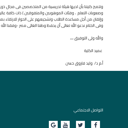
وتتميز كليتنا بأن لديها هيئة تدريسية من المتخصصين فى مجال ذوى
وصعوبات التعلم ، وفئات الموهوبين والمتفوقين ) ذات كافة عالية
وإتقان من أجل مساعدة الطلاب وتشجيعهم على الحوار للارتقاء 
وفى الختام ندعو الله تعالى أن يحفظ وطننا الغالى مصر -وفقنا الله 
والله ولى التوفيق ،،،،
عميد الكلية
أ.م د/ وليد فاروق حسن
التواصل الاجتماعي