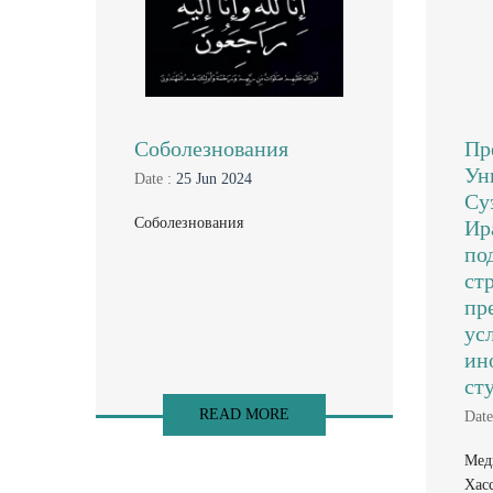
Соболезнования
Пр
Ун
Date :
25 Jun 2024
Су
Соболезнования
Ира
по
ст
пр
ус
ин
ст
READ MORE
Date
Мед
Хас