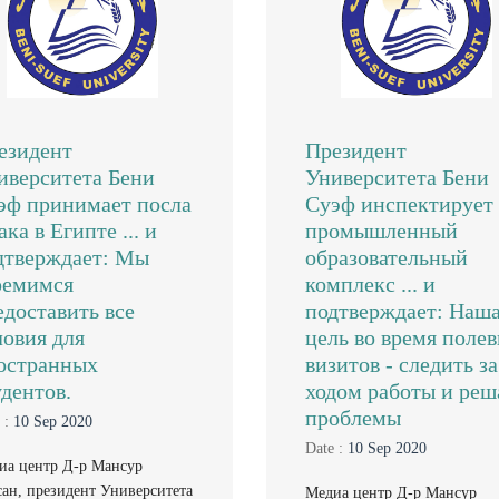
езидент
Президент
иверситета Бени
Университета Бени
эф принимает посла
Суэф инспектирует
ка в Египте ... и
промышленный
дтверждает: Мы
образовательный
ремимся
комплекс ... и
едоставить все
подтверждает: Наш
ловия для
цель во время поле
остранных
визитов - следить за
удентов.
ходом работы и реш
проблемы
 :
10 Sep 2020
Date :
10 Sep 2020
иа центр Д-р Мансур
сан, президент Университета
Медиа центр Д-р Мансур