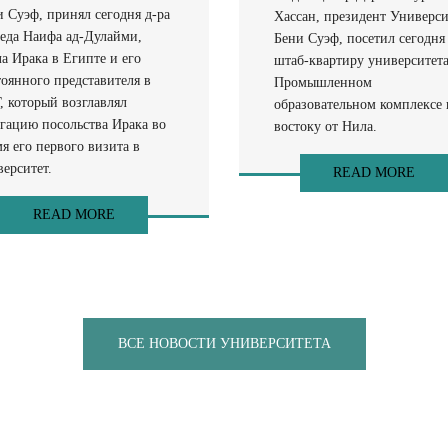
и Суэф, принял сегодня д-ра
Хассан, президент Универси
еда Наифа ад-Дулайми,
Бени Суэф, посетил сегодня
а Ирака в Египте и его
штаб-квартиру университета
тоянного представителя в
Промышленном
, который возглавлял
образовательном комплексе 
егацию посольства Ирака во
востоку от Нила.
я его первого визита в
ерситет.
READ MORE
READ MORE
ВСЕ НОВОСТИ УНИВЕРСИТЕТА