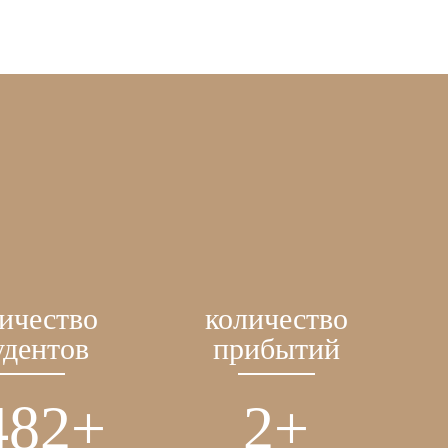
ичество
количество
удентов
прибытий
482
+
2
+