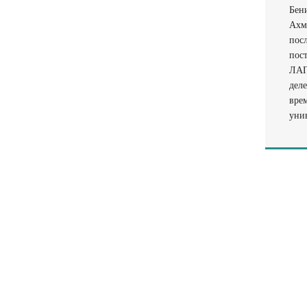
Бен
Ахм
посл
пос
ЛАГ
дел
врем
унив