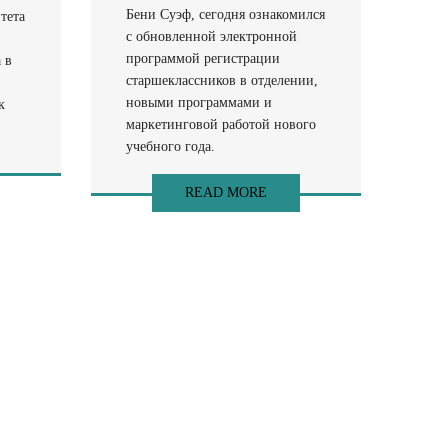
Бени Суэф, сегодня ознакомился
тета
с обновленной электронной
программой регистрации
 в
старшеклассников в отделении,
новыми программами и
к
маркетинговой работой нового
учебного года.
READ MORE