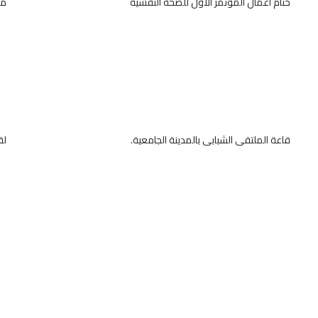
ختام أعمال المؤتمر الأول للصحة النفسية
مس
قاعة الملتقى الشبابى بالمدينة الجامعية.
لق