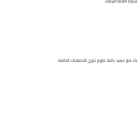
يرة العصا البيضاء
اء مع عميد ;كلية علوم ذوي الاحتياجات الخاصه